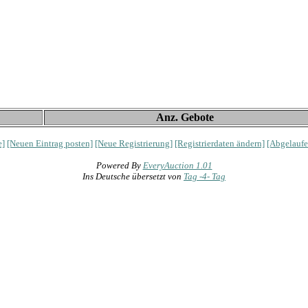
Anz. Gebote
e]
[Neuen Eintrag posten]
[Neue Registrierung]
[Registrierdaten ändern]
[Abgelaufe
Powered By
EveryAuction 1.01
Ins Deutsche übersetzt von
Tag -4- Tag