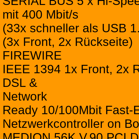
SERIAL BUS 5 x Hi-Spe
mit 400 Mbit/s
(33x schneller als USB 1
(3x Front, 2x Rückseite)
FIREWIRE
IEEE 1394 1x Front, 2x 
DSL &
Network
Ready 10/100Mbit Fast-E
Netzwerkcontroller on B
MEDION 56K V.90 PCI 